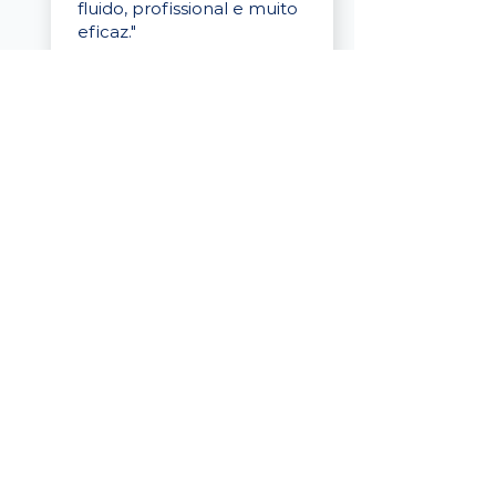
fluido, profissional e muito
eficaz."
Elaine Cristina
Business Partner
da Tigre
“A plataforma é simples de
usar, o suporte foi ótimo e
os filtros funcionam de
verdade! Recebemos
candidatos alinhados,
mesmo numa região
menor, e o processo foi