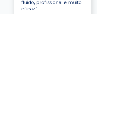
fluido, profissional e muito
eficaz."
Elaine Cristina
Business Partner
da Tigre
“A plataforma é simples de
usar, o suporte foi ótimo e
os filtros funcionam de
verdade! Recebemos
candidatos alinhados,
mesmo numa região
menor, e o processo foi