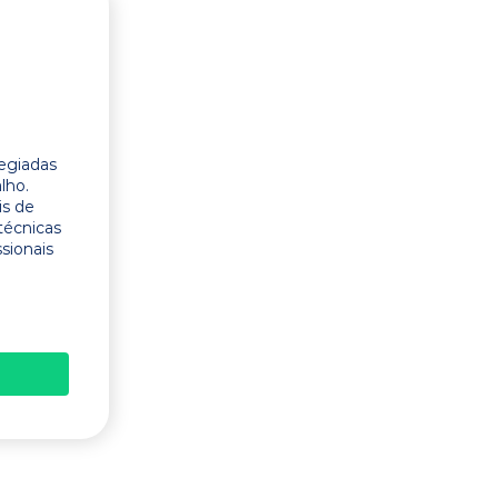
legiadas
lho.
is de
técnicas
ssionais