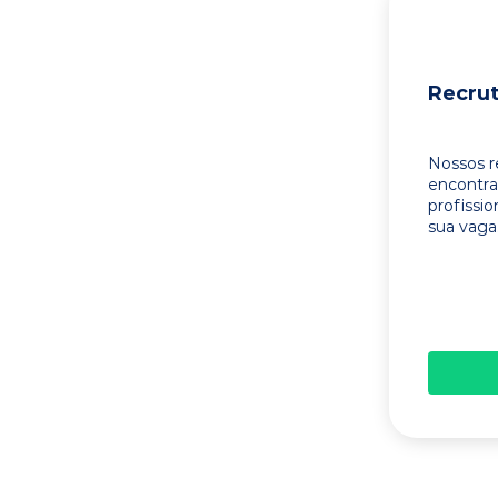
Recru
Nossos r
encontr
profissi
sua vaga