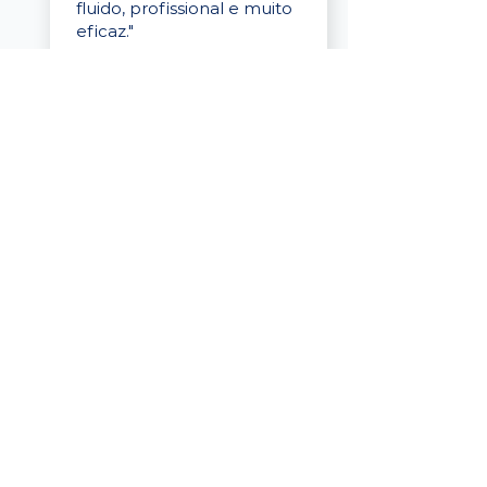
fluido, profissional e muito
eficaz."
Elaine Cristina
Business Partner
da Tigre
“A plataforma é simples de
usar, o suporte foi ótimo e
os filtros funcionam de
verdade! Recebemos
candidatos alinhados,
mesmo numa região
menor, e o processo foi