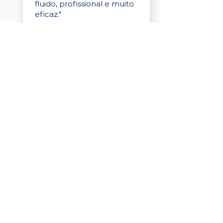
fluido, profissional e muito
eficaz."
Elaine Cristina
Business Partner
da Tigre
“A plataforma é simples de
usar, o suporte foi ótimo e
os filtros funcionam de
verdade! Recebemos
candidatos alinhados,
mesmo numa região
menor, e o processo foi