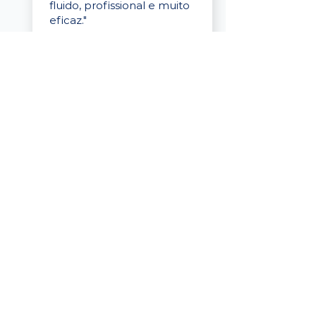
fluido, profissional e muito
eficaz."
Elaine Cristina
Business Partner
da Tigre
“A plataforma é simples de
usar, o suporte foi ótimo e
os filtros funcionam de
verdade! Recebemos
candidatos alinhados,
mesmo numa região
menor, e o processo foi