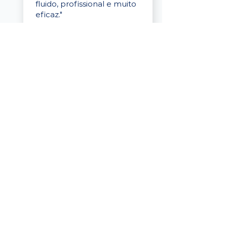
fluido, profissional e muito
eficaz."
Elaine Cristina
Business Partner
da Tigre
“A plataforma é simples de
usar, o suporte foi ótimo e
os filtros funcionam de
verdade! Recebemos
candidatos alinhados,
mesmo numa região
menor, e o processo foi