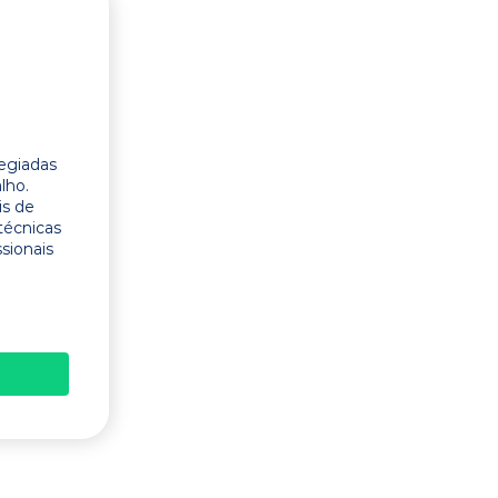
legiadas
lho.
is de
técnicas
ssionais