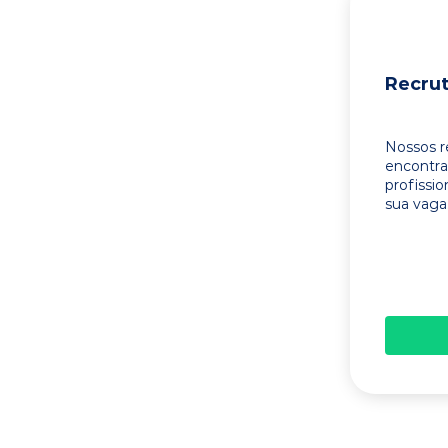
Recru
Nossos r
encontr
profissi
sua vaga