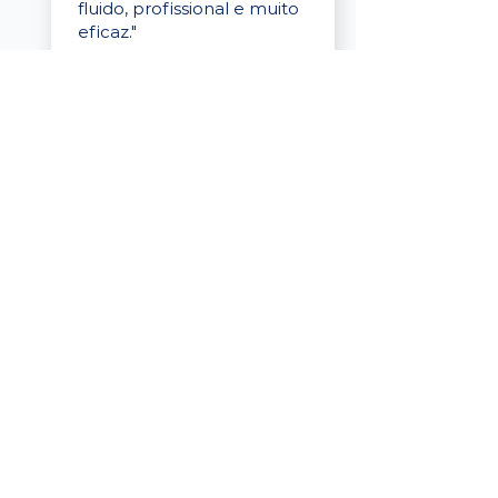
fluido, profissional e muito
eficaz."
Elaine Cristina
Business Partner
da Tigre
“A plataforma é simples de
usar, o suporte foi ótimo e
os filtros funcionam de
verdade! Recebemos
candidatos alinhados,
mesmo numa região
menor, e o processo foi