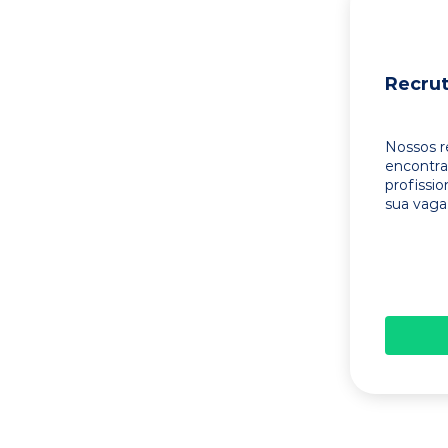
Recru
Nossos r
encontr
profissi
sua vaga