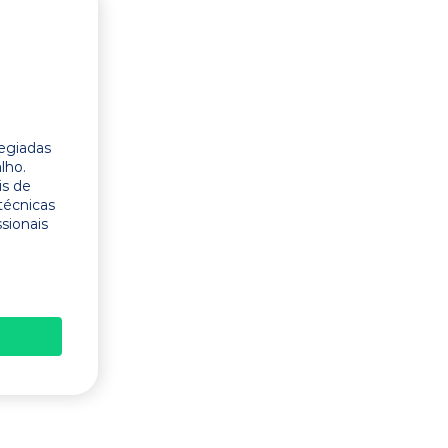
legiadas
lho.
is de
técnicas
ssionais