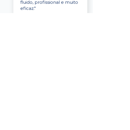
fluido, profissional e muito
eficaz."
Elaine Cristina
Business Partner
da Tigre
“A plataforma é simples de
usar, o suporte foi ótimo e
os filtros funcionam de
verdade! Recebemos
candidatos alinhados,
mesmo numa região
menor, e o processo foi