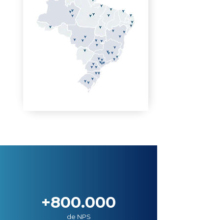
+800.000
de NPS