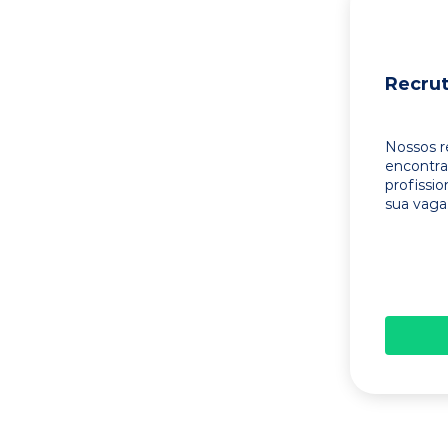
Recru
Nossos r
encontr
profissi
sua vaga