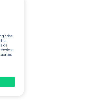
legiadas
lho.
is de
técnicas
ssionais