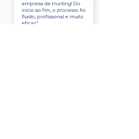
empresa de Hunting! Do
início ao fim, o processo foi
fluido, profissional e muito
eficaz."
Elaine Cristina
Business Partner
da Tigre
“A plataforma é simples de
usar, o suporte foi ótimo e
os filtros funcionam de
verdade! Recebemos
candidatos alinhados,