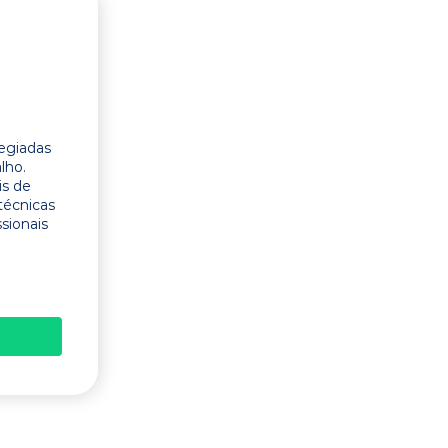
legiadas
lho.
is de
técnicas
ssionais