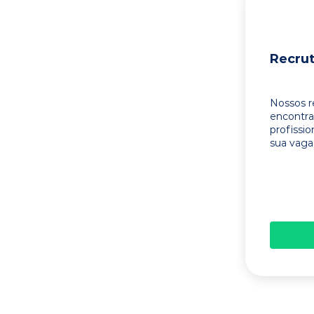
Recru
Nossos r
encontr
profissi
sua vaga