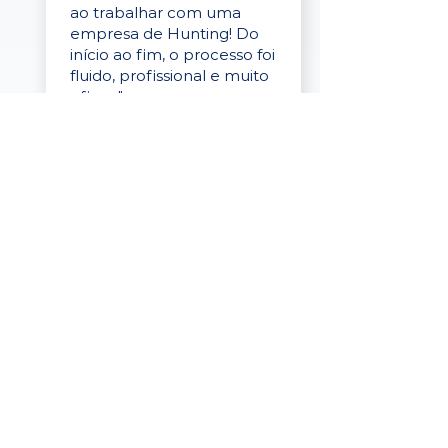
ao trabalhar com uma
empresa de Hunting! Do
início ao fim, o processo foi
fluido, profissional e muito
eficaz."
Elaine Cristina
Business Partner
da Tigre
“A plataforma é simples de
usar, o suporte foi ótimo e
os filtros funcionam de
verdade! Recebemos