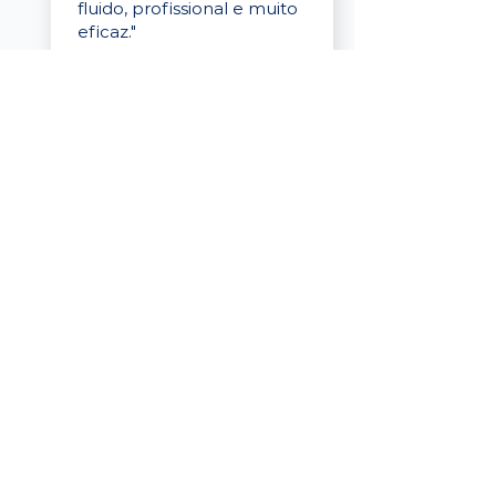
fluido, profissional e muito
eficaz."
Elaine Cristina
Business Partner
da Tigre
“A plataforma é simples de
usar, o suporte foi ótimo e
os filtros funcionam de
verdade! Recebemos
candidatos alinhados,
mesmo numa região
menor, e o processo foi