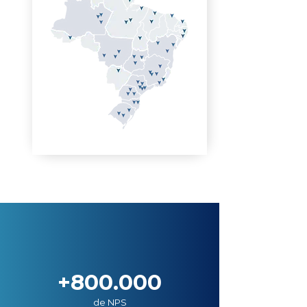
+800.000
de NPS