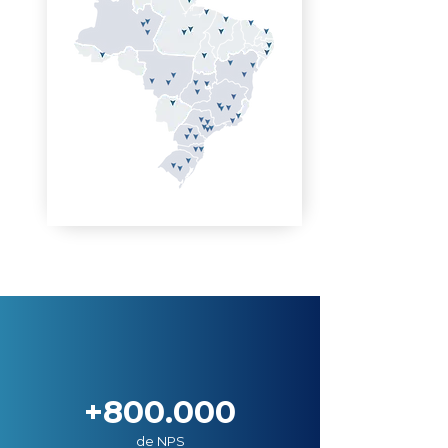
+800.000
de NPS