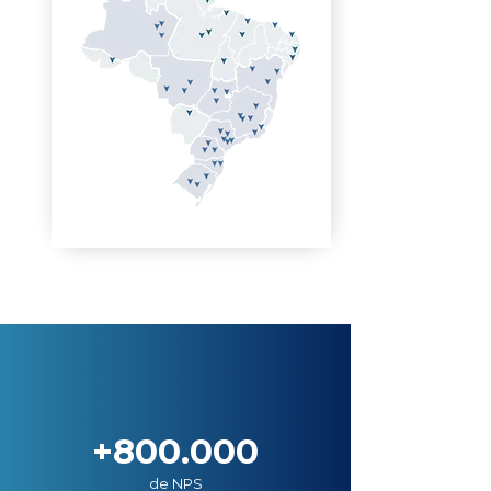
+800.000
de NPS