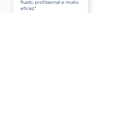
fluido, profissional e muito
eficaz."
Elaine Cristina
Business Partner
da Tigre
“A plataforma é simples de
usar, o suporte foi ótimo e
os filtros funcionam de
verdade! Recebemos
candidatos alinhados,
mesmo numa região
menor, e o processo foi