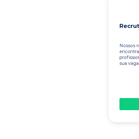
Recru
Nossos r
encontr
profissi
sua vaga