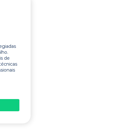
legiadas
lho.
is de
técnicas
ssionais