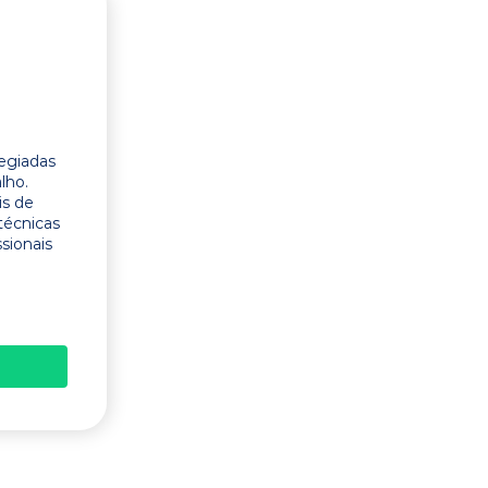
legiadas
lho.
is de
técnicas
ssionais