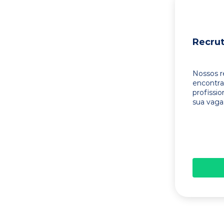
Recru
Nossos r
encontr
profissi
sua vaga