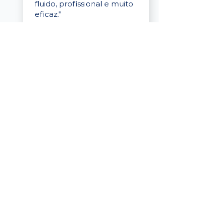
fluido, profissional e muito
eficaz."
Elaine Cristina
Business Partner
da Tigre
“A plataforma é simples de
usar, o suporte foi ótimo e
os filtros funcionam de
verdade! Recebemos
candidatos alinhados,
mesmo numa região
menor, e o processo foi