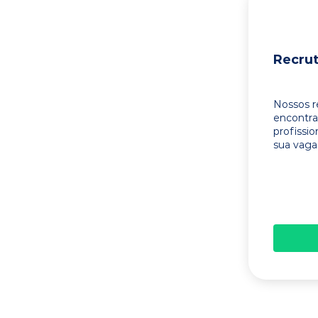
Recru
Nossos r
encontr
profissi
sua vaga