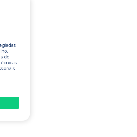
legiadas
lho.
is de
técnicas
ssionais