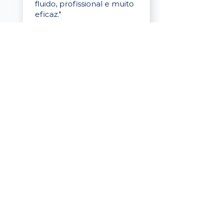
fluido, profissional e muito
eficaz."
Elaine Cristina
Business Partner
da Tigre
“A plataforma é simples de
usar, o suporte foi ótimo e
os filtros funcionam de
verdade! Recebemos
candidatos alinhados,
mesmo numa região
menor, e o processo foi