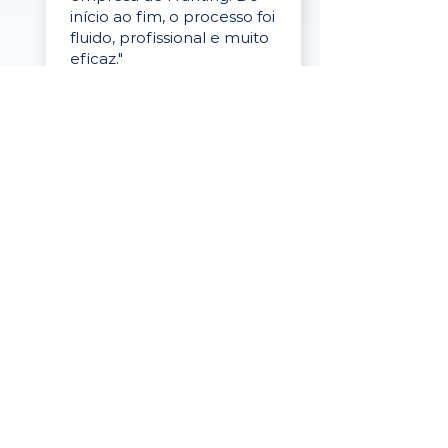
início ao fim, o processo foi
fluido, profissional e muito
eficaz."
Elaine Cristina
Business Partner
da Tigre
“A plataforma é simples de
usar, o suporte foi ótimo e
os filtros funcionam de
verdade! Recebemos
candidatos alinhados,
mesmo numa região