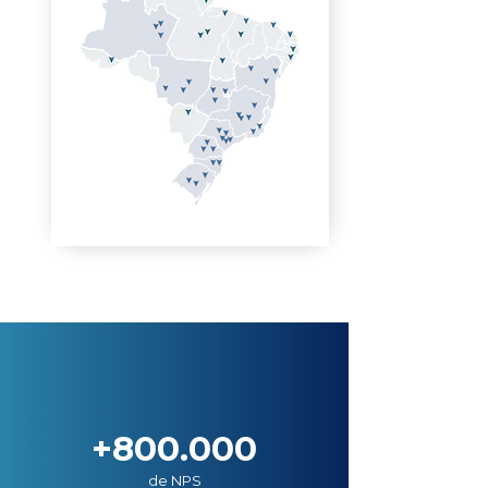
+800.000
de NPS