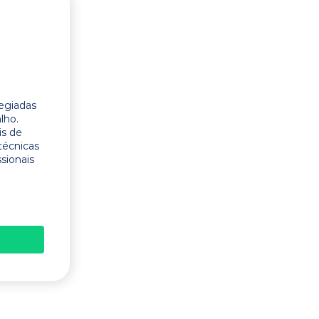
legiadas
lho.
is de
técnicas
ssionais