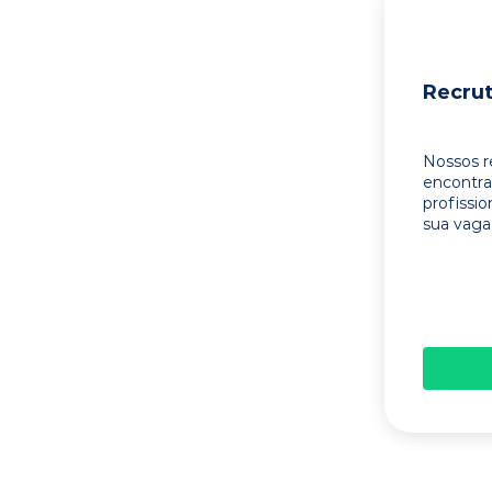
Recru
Nossos r
encontr
profissi
sua vaga