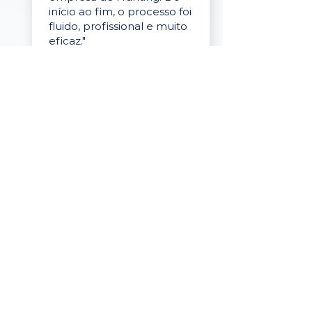
início ao fim, o processo foi
fluido, profissional e muito
eficaz."
Elaine Cristina
Business Partner
da Tigre
“A plataforma é simples de
usar, o suporte foi ótimo e
os filtros funcionam de
verdade! Recebemos
candidatos alinhados,
mesmo numa região