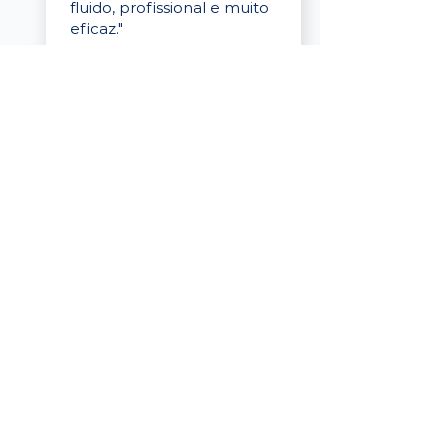
fluido, profissional e muito
eficaz."
Elaine Cristina
Business Partner
da Tigre
“A plataforma é simples de
usar, o suporte foi ótimo e
os filtros funcionam de
verdade! Recebemos
candidatos alinhados,
mesmo numa região
menor, e o processo foi