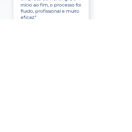
início ao fim, o processo foi
fluido, profissional e muito
eficaz."
Elaine Cristina
Business Partner
da Tigre
“A plataforma é simples de
usar, o suporte foi ótimo e
os filtros funcionam de
verdade! Recebemos
candidatos alinhados,
mesmo numa região