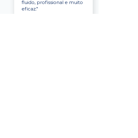
fluido, profissional e muito
eficaz."
Elaine Cristina
Business Partner
da Tigre
“A plataforma é simples de
usar, o suporte foi ótimo e
os filtros funcionam de
verdade! Recebemos
candidatos alinhados,
mesmo numa região
menor, e o processo foi