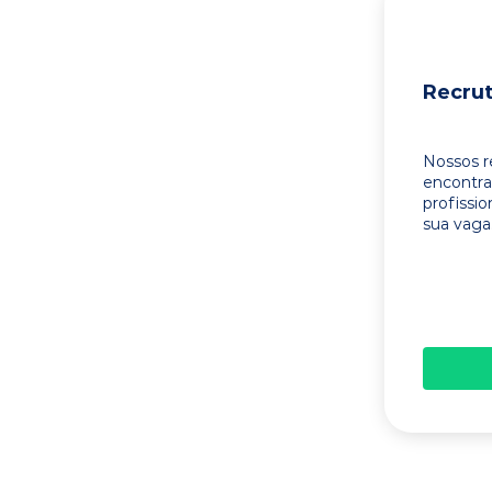
Recru
Nossos r
encontr
profissi
sua vaga