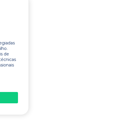
legiadas
lho.
is de
técnicas
ssionais