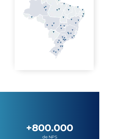
+800.000
de NPS