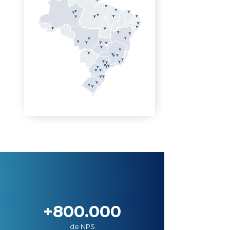
+800.000
de NPS