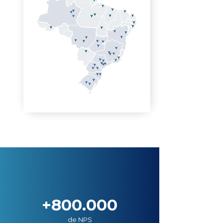
+800.000
de NPS