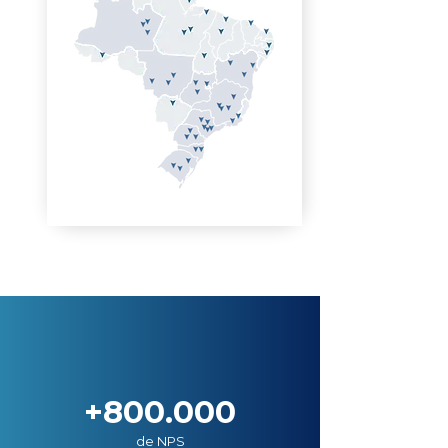
+800.000
de NPS