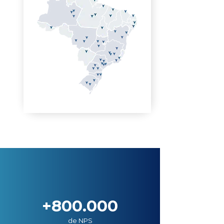
+800.000
de NPS