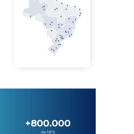
+800.000
de NPS