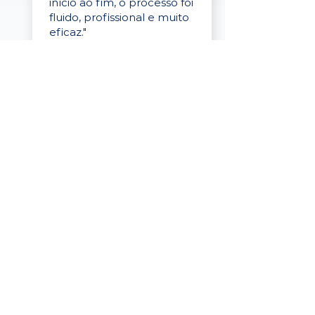
início ao fim, o processo foi
fluido, profissional e muito
eficaz."
Elaine Cristina
Business Partner
da Tigre
“A plataforma é simples de
usar, o suporte foi ótimo e
os filtros funcionam de
verdade! Recebemos
candidatos alinhados,
mesmo numa região