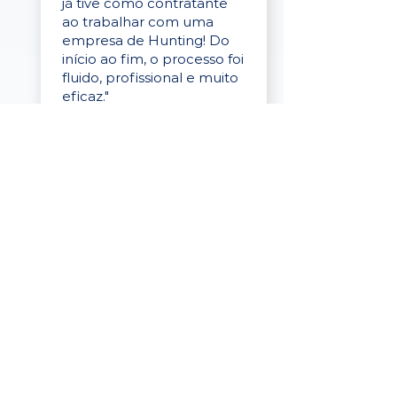
já tive como contratante
ao trabalhar com uma
empresa de Hunting! Do
início ao fim, o processo foi
fluido, profissional e muito
eficaz."
Elaine Cristina
Business Partner
da Tigre
“A plataforma é simples de
usar, o suporte foi ótimo e
os filtros funcionam de