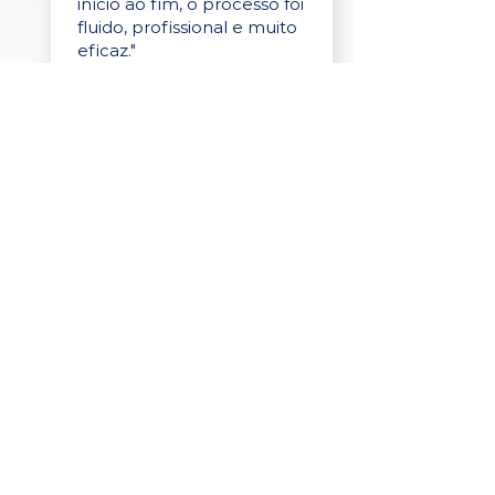
início ao fim, o processo foi
fluido, profissional e muito
eficaz."
Elaine Cristina
Business Partner
da Tigre
“A plataforma é simples de
usar, o suporte foi ótimo e
os filtros funcionam de
verdade! Recebemos
candidatos alinhados,
mesmo numa região