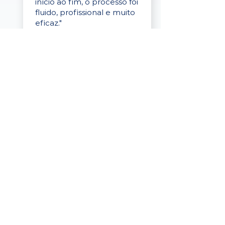
início ao fim, o processo foi
fluido, profissional e muito
eficaz."
Elaine Cristina
Business Partner
da Tigre
“A plataforma é simples de
usar, o suporte foi ótimo e
os filtros funcionam de
verdade! Recebemos
candidatos alinhados,
mesmo numa região