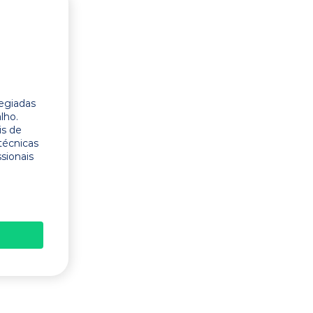
legiadas
lho.
is de
técnicas
ssionais