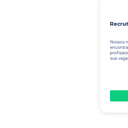
Recru
Nossos r
encontr
profissi
sua vaga