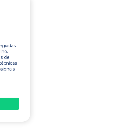
legiadas
lho.
is de
técnicas
ssionais