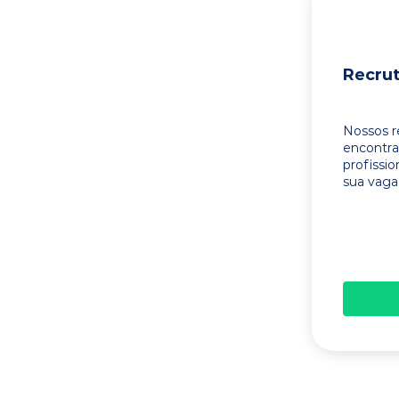
Recru
Nossos r
encontr
profissi
sua vaga