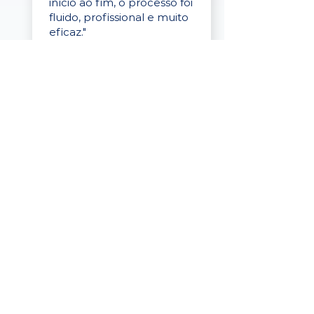
início ao fim, o processo foi
fluido, profissional e muito
eficaz."
Elaine Cristina
Business Partner
da Tigre
“A plataforma é simples de
usar, o suporte foi ótimo e
os filtros funcionam de
verdade! Recebemos
candidatos alinhados,
mesmo numa região