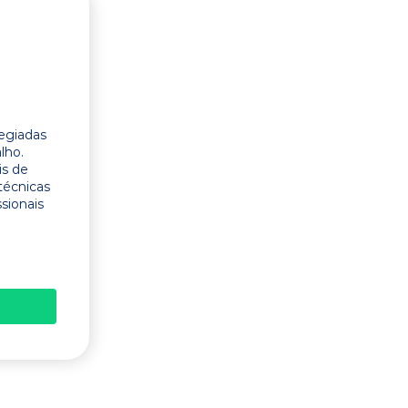
legiadas
lho.
is de
técnicas
ssionais