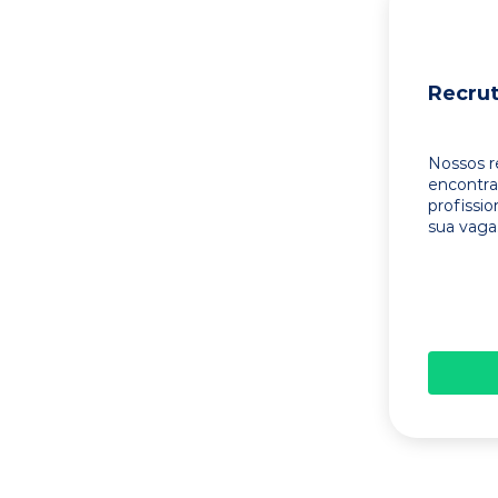
Recru
Nossos r
encontr
profissi
sua vaga