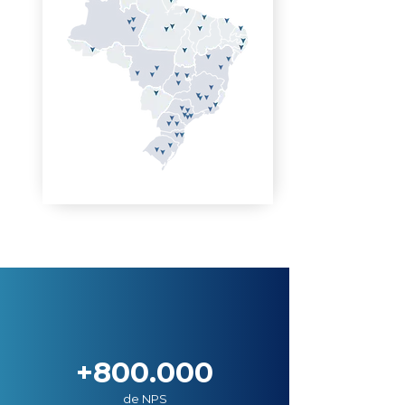
+800.000
de NPS