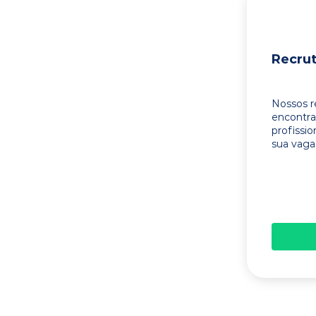
Recru
Nossos r
encontr
profissi
sua vaga