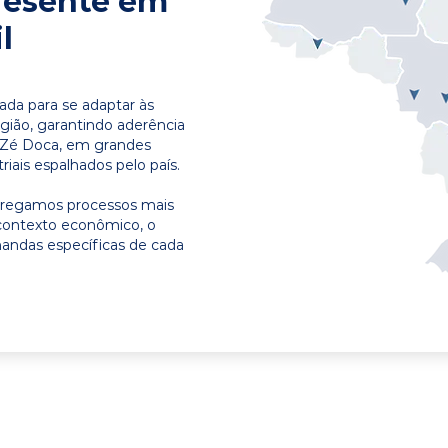
resente em
l
ada para se adaptar às
egião, garantindo aderência
m Zé Doca, em grandes
riais espalhados pelo país.
ntregamos processos mais
contexto econômico, o
emandas específicas de cada