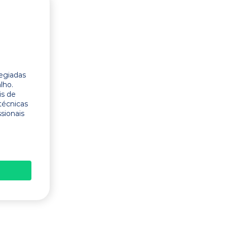
legiadas
lho.
is de
técnicas
ssionais